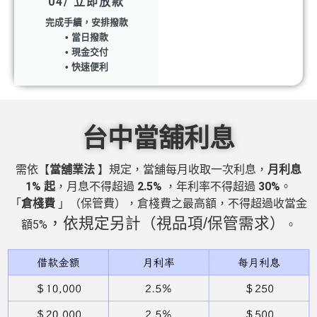
04/ 立即放款
完成手續，安排撥款
• 當日撥款
• 現金交付
• 快速便利
台中當舖利息
需依【
當舖業法
】規定，當舖每月收取一次利息，
月利息
1% 起
，月息不得超過
2.5%
，年利率不得超過
30%
。
「
倉棧費
」（保管費），倉棧費之最高額，不得超過收當金
，依規定另計（視品項/保管需求）
額5%
。