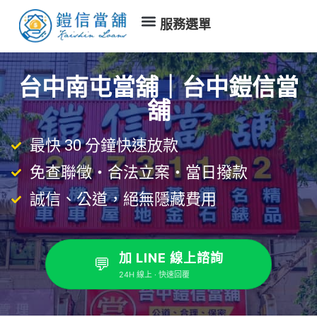
服務選單
台中南屯當舖｜台中鎧信當
舖
最快 30 分鐘快速放款
免查聯徵・合法立案・當日撥款
誠信、公道，絕無隱藏費用
加 LINE 線上諮詢
💬
24H 線上 · 快速回覆