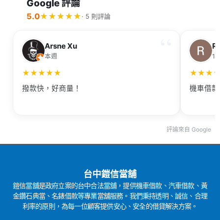
Google 評論
5.0
★
★
★
★
★
· 5 則評論
Arsne Xu
R
本週
1
★
★
★
★
★
★
★
★
撥款快，好商量！
機車借款
評論來自 Google
台中鎧信當舖
鎧信當舖是政府立案的台中合法當舖，提供機車借款、汽車借款、黃
金鑽石典當、名錶借款等專業當舖服務。我們秉持透明、誠信、合理
利率的原則，為每一位顧客提供安心、安全的借貸解決方案。