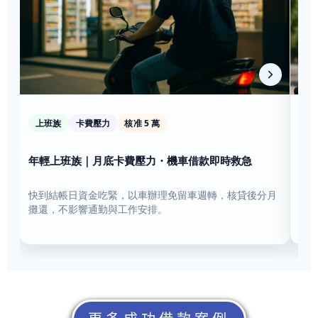
上班族
卡費壓力
核准 5 萬
科
年輕上班族｜月底卡費壓力・機車借款即時救急
科
快到結帳日資金吃緊，以車辦理免留車週轉，核貸後分月
剛
攤還，不影響通勤與工作安排。
資