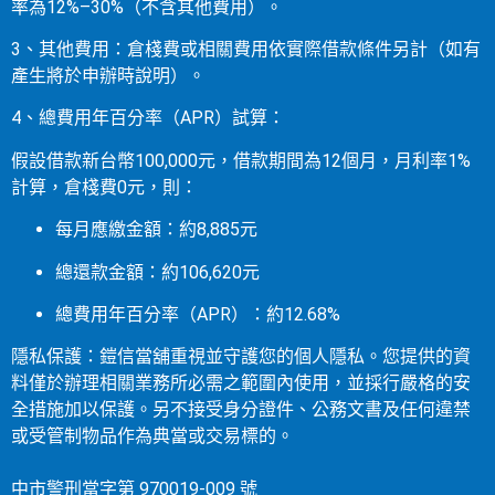
率為12%–30%（不含其他費用）。
3、其他費用：倉棧費或相關費用依實際借款條件另計（如有
產生將於申辦時說明）。
4、總費用年百分率（APR）試算：
假設借款新台幣100,000元，借款期間為12個月，月利率1%
計算，倉棧費0元，則：
每月應繳金額：約8,885元
總還款金額：約106,620元
總費用年百分率（APR）：約12.68%
隱私保護：鎧信當舖重視並守護您的個人隱私。您提供的資
料僅於辦理相關業務所必需之範圍內使用，並採行嚴格的安
全措施加以保護。另不接受身分證件、公務文書及任何違禁
或受管制物品作為典當或交易標的。
中市警刑當字第 970019-009 號