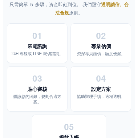
只需簡單 ５ 步驟，資金即刻到位。
我們堅守
透明誠信、合
法合規
原則。
01
02
來電諮詢
專業估價
24H 專線或 LINE 親切諮詢。
資深專員鑑價，額度優渥。
03
04
貼心審核
設定方案
體諒您的困難，規劃合適方
協助辦理手續，過程透明。
案。
05
撥款入帳