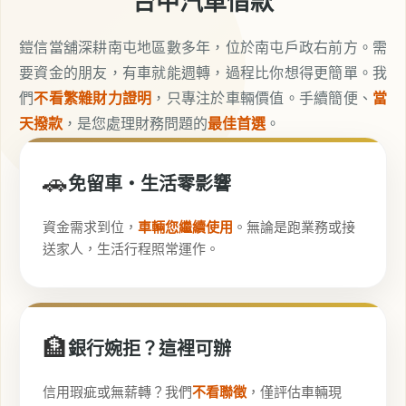
台中汽車借款
鎧信當舖深耕南屯地區數多年，位於南屯戶政右前方。需
要資金的朋友，有車就能週轉，過程比你想得更簡單。我
們
不看繁雜財力證明
，只專注於車輛價值。手續簡便、
當
天撥款
，是您處理財務問題的
最佳首選
。
🚗
免留車・生活零影響
資金需求到位，
車輛您繼續使用
。無論是跑業務或接
送家人，生活行程照常運作。
🏦
銀行婉拒？這裡可辦
信用瑕疵或無薪轉？我們
不看聯徵
，僅評估車輛現