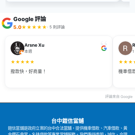
Google 評論
5.0
★
★
★
★
★
· 5 則評論
Arsne Xu
本週
1
★
★
★
★
★
★
★
★
撥款快，好商量！
機車借
評論來自 Google
台中鎧信當舖
鎧信當舖是政府立案的台中合法當舖，提供機車借款、汽車借款、黃
金鑽石典當、名錶借款等專業當舖服務。我們秉持透明、誠信、合理