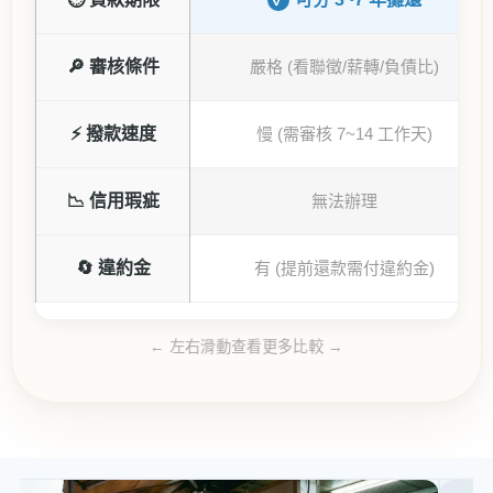
🔎 審核條件
嚴格 (看聯徵/薪轉/負債比)
⚡ 撥款速度
慢 (需審核 7~14 工作天)
📉 信用瑕疵
無法辦理
🔄 違約金
有 (提前還款需付違約金)
← 左右滑動查看更多比較 →