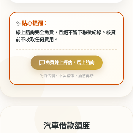
✨
貼心提醒：
線上諮詢
完全免費
，且絕不留下聯徵紀錄。核貸
前不收取任何費用。
免費線上評估，馬上諮詢
免費估價・不留聯徵・滿意再辦
汽車借款額度