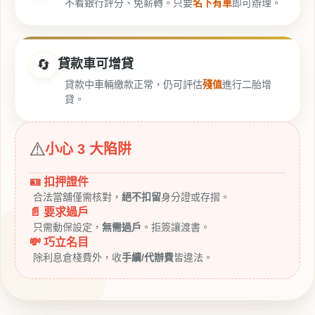
不看銀行評分、免薪轉。只要
名下有車
即可辦理。
🔄
貸款車可增貸
貸款中車輛繳款正常，仍可評估
殘值
進行二胎增
貸。
⚠️
小心 3 大陷阱
🪪 扣押證件
合法當舖僅需核對，
絕不扣留
身分證或存摺。
📄 要求過戶
只需動保設定，
無需過戶
。拒簽讓渡書。
💸 巧立名目
除利息倉棧費外，收
手續/代辦費
皆違法。