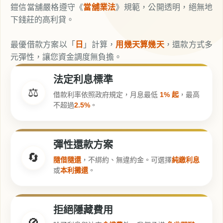
鎧信當舖嚴格遵守《
當舖業法
》規範，公開透明，絕無地
下錢莊的高利貸。
最優借款方案以「
日
」計算，
用幾天算幾天
，還款方式多
元彈性，讓您資金調度無負擔。
法定利息標準
⚖️
借款利率依照政府規定，月息最低
1% 起
，最高
不超過
2.5%
。
彈性還款方案
🔄
隨借隨還
，不綁約、無違約金。可選擇
純繳利息
或
本利攤還
。
拒絕隱藏費用
🚫