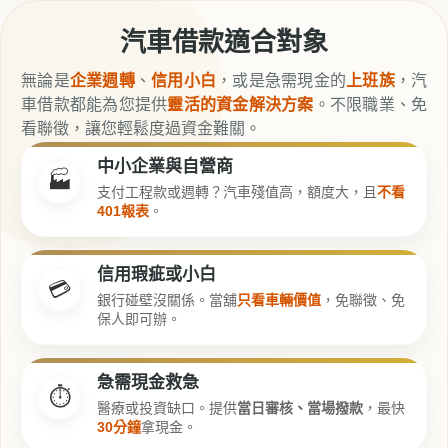
汽車借款適合對象
無論是
企業週轉
、
信用小白
，或是急需現金的
上班族
，汽
車借款都能為您提供
靈活的資金解決方案
。不限職業、免
看聯徵，讓您輕鬆度過資金難關。
中小企業與自營商
🏭
支付工程款或週轉？汽車殘值高，額度大，且
不看
401報表
。
信用瑕疵或小白
💳
銀行碰壁沒關係。當舖
只看車輛價值
，免聯徵、免
保人即可辦。
急需現金救急
⏱️
醫療或投資缺口。提供
當日審核、當場撥款
，最快
30分鐘
拿現金。