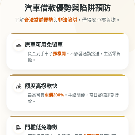
汽車借款優勢與陷阱預防
了解
合法當舖優勢
與
非法陷阱
，借得安心零負擔。
🚗
原車可用免留車
資金到手車子
照樣開
。不影響通勤接送，生活零負
擔。
💰
額度高撥款快
最高可貸
車價200%
。手續簡便，當日審核即刻撥
款。
📝
門檻低免聯徵