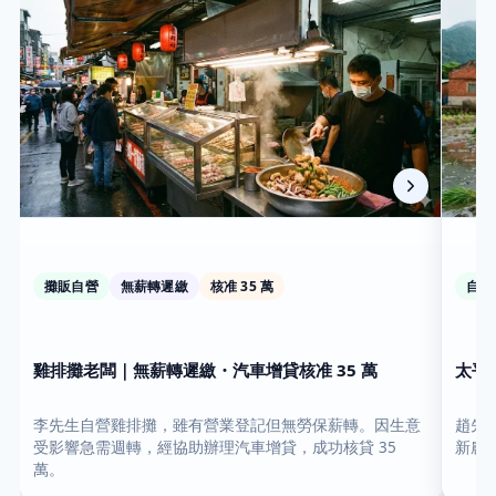
攤販自營
無薪轉遲繳
核准 35 萬
自耕
雞排攤老闆｜無薪轉遲繳・汽車增貸核准 35 萬
太平
李先生自營雞排攤，雖有營業登記但無勞保薪轉。因生意
趙先
受影響急需週轉，經協助辦理汽車增貸，成功核貸 35
新農
萬。