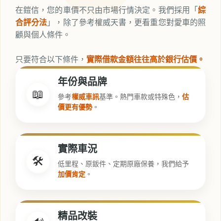
在鎧信，您的車價不只由市場行情決定。我們採用「
綜
合評分法
」，除了參考權威天書，更看重您對愛車的照
顧與個人條件。
只要符合以下條件，
實際借款金額往往高於銀行估價。
年份與品牌
📖
參考
權威車訊
基準。熱門車款或特殊色，
估
價更有優勢
。
實際車況
🛠️
低里程、原鈑件、定期原廠保養，我們給予
加價肯定
。
精品改裝