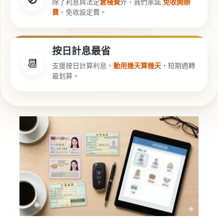
除了利息與法定
倉棧費
外，我們承諾
免收開辦
費
、免收設定費。
按日計息最省
📆
支援按日計算利息，
動用幾天算幾天
，短期週轉
最划算。