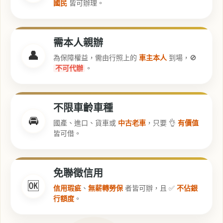
國民
皆可辦理。
需本人親辦
👤
為保障權益，需由行照上的
車主本人
到場，🚫
不可代辦
。
不限車齡車種
🚘
國產、進口、貨車或
中古老車
，只要 👌
有價值
皆可借。
免聯徵信用
🆗
信用瑕疵
、
無薪轉勞保
者皆可辦，且 ✅
不佔銀
行額度
。