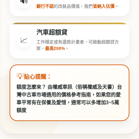
🔊
銀行不認
的改裝品價值，我們
皆納入估價
。
汽車超額貸
📈
工作穩定或有還款計畫者，可啟動超額貸方
案，
最高200%
。
💡
貼心提醒：
額度怎麼來？ 由權威車訊（俗稱
權威及天書
）台
灣中古車市場通用的價格參考指南，如果您的愛
車平常有在保養及愛惜，通常可以多增加3~5萬
額度