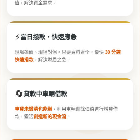
值，解決資金需求。
⚡
當日撥款・快速應急
現場鑑價、現場對保。只要資料齊全，最快
30 分鐘
快速撥款
，解決燃眉之急。
🔄
貸款中車輛借款
車貸未繳清也能辦
。利用車輛剩餘價值進行增貸借
款，靈活
創造新的現金流
。