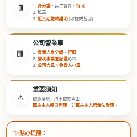
1.
身分證
、第二證件、
行照
🧾
2. 私章
3.
近三期繳款證明
(收據或截圖)
公司營業車
1.
負責人身分證
、
行照
🏢
2.
營利事業登記證
影本
3.
公司大章、負責人小章
重要須知
⚠️
依據法規，汽車借款需由
車主本人親自辦理
，
非車主本人恕無法受理
。
✨
貼心提醒：