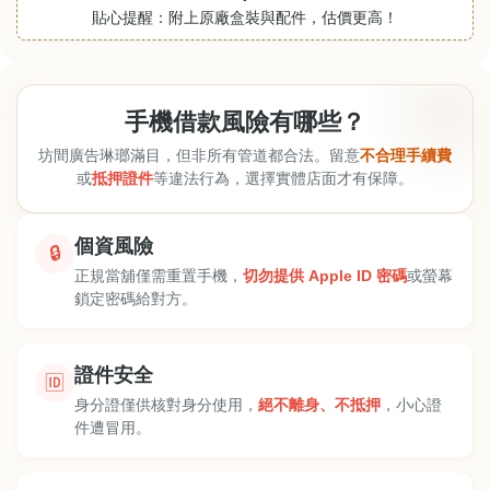
貼心提醒：附上原廠盒裝與配件，估價更高！
手機借款風險有哪些？
坊間廣告琳瑯滿目，但非所有管道都合法。留意
不合理手續費
或
抵押證件
等違法行為，選擇實體店面才有保障。
個資風險
🔒
正規當舖僅需重置手機，
切勿提供 Apple ID 密碼
或螢幕
鎖定密碼給對方。
證件安全
🆔
身分證僅供核對身分使用，
絕不離身、不抵押
，小心證
件遭冒用。