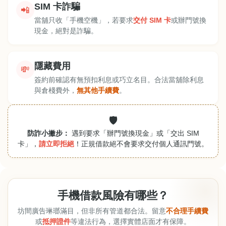
SIM 卡詐騙
📲
當舖只收「手機空機」，若要求
交付 SIM 卡
或辦門號換
現金，絕對是詐騙。
隱藏費用
💸
簽約前確認有無預扣利息或巧立名目。合法當舖除利息
與倉棧費外，
無其他手續費
。
🛡️
防詐小撇步：
遇到要求「辦門號換現金」或「交出 SIM
卡」，
請立即拒絕
！正規借款絕不會要求交付個人通訊門號。
手機借款風險有哪些？
坊間廣告琳瑯滿目，但非所有管道都合法。留意
不合理手續費
或
抵押證件
等違法行為，選擇實體店面才有保障。