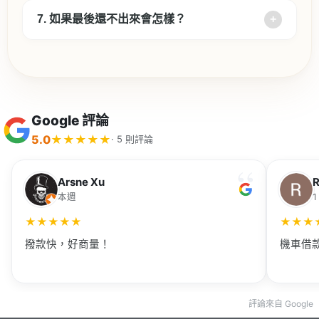
7. 如果最後還不出來會怎樣？
Google 評論
5.0
★
★
★
★
★
· 5 則評論
Arsne Xu
本週
1
★
★
★
★
★
★
★
★
撥款快，好商量！
機車借
評論來自 Google