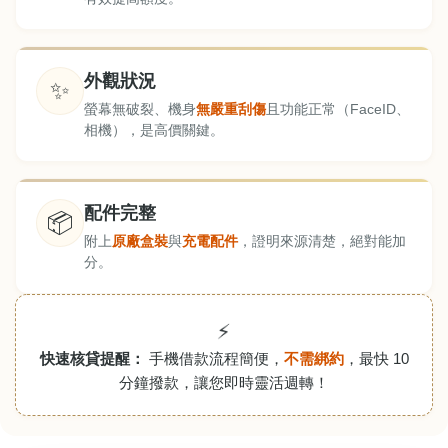
外觀狀況
✨
螢幕無破裂、機身
無嚴重刮傷
且功能正常（FaceID、
相機），是高價關鍵。
配件完整
📦
附上
原廠盒裝
與
充電配件
，證明來源清楚，絕對能加
分。
⚡
快速核貸提醒：
手機借款流程簡便，
不需綁約
，最快 10
分鐘撥款，讓您即時靈活週轉！