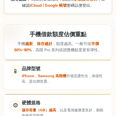
確認
iCloud / Google 帳號
密碼以便登出。
手機借款額度估價重點
手機
越新
、
保存越好
，額度越高。一般可借
市價
60%~80%
，高階 Pro 系列或摺疊機額度更有彈性。
品牌型號
📱
iPhone、Samsung 高階機
市場流通性佳，保值性
高，是估價首選。
硬體規格
⚙️
儲存容量（GB）越高
，以及電池健康度良好，都能
有效提高額度。