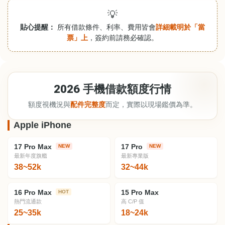
💡
貼心提醒：
所有借款條件、利率、費用皆會
詳細載明於「當
票」上
，簽約前請務必確認。
2026 手機借款額度行情
額度視機況與
配件完整度
而定，實際以現場鑑價為準。
Apple iPhone
17 Pro Max
17 Pro
NEW
NEW
最新年度旗艦
最新專業版
38~52k
32~44k
16 Pro Max
15 Pro Max
HOT
熱門流通款
高 C/P 值
25~35k
18~24k