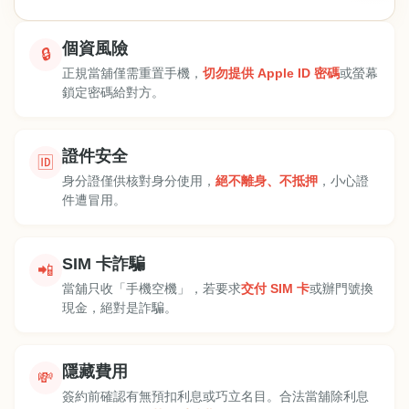
個資風險
🔒
正規當舖僅需重置手機，
切勿提供 Apple ID 密碼
或螢幕
鎖定密碼給對方。
證件安全
🆔
身分證僅供核對身分使用，
絕不離身、不抵押
，小心證
件遭冒用。
SIM 卡詐騙
📲
當舖只收「手機空機」，若要求
交付 SIM 卡
或辦門號換
現金，絕對是詐騙。
隱藏費用
💸
簽約前確認有無預扣利息或巧立名目。合法當舖除利息