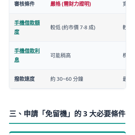
審核條件
嚴格 (需財力證明)
寬鬆 
手機借款額
較低 (約市價 7-8 成)
較高 
度
手機借款利
可能稍高
標準
息
撥款速度
約 30~60 分鐘
最快 
三、申請「免留機」的 3 大必要條件