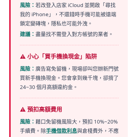
風險：
若改登入店家 iCloud 並開啟「尋找
我的 iPhone」，不還錢時手機可能被遠端
鎖定變磚塊，隱私也可能外洩。
建議：
盡量找不需登入對方帳號的業者。
⚠️ 小心「買手機換現金」陷阱
風險：
廣告寫免留機，現場卻叫您辦新門號
買新手機換現金。您會拿到幾千塊，卻揹了
24~30 個月高額違約金。
⚠️ 預扣高額費用
風險：
藉口免留機風險大，預扣 10%~20%
手續費。除
手機借款利息
與倉棧費外，不應