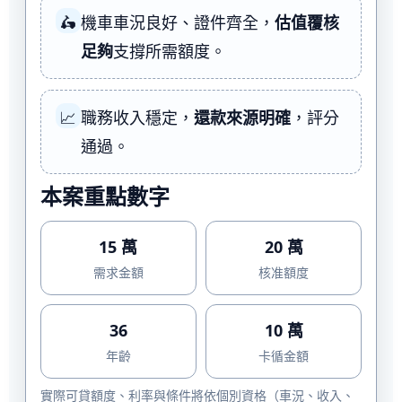
🛵
機車車況良好、證件齊全，
估值覆核
足夠
支撐所需額度。
📈
職務收入穩定，
還款來源明確
，評分
通過。
本案重點數字
15 萬
20 萬
需求金額
核准額度
36
10 萬
年齡
卡循金額
實際可貸額度、利率與條件將依個別資格（車況、收入、