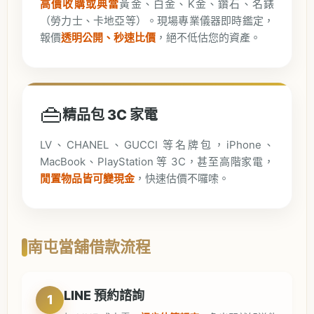
高價收購或典當
黃金、白金、K金、鑽石、名錶
（勞力士、卡地亞等）。現場專業儀器即時鑑定，
報價
透明公開、秒速比價
，絕不低估您的資產。
👜
精品包 3C 家電
LV、CHANEL、GUCCI 等名牌包，iPhone、
MacBook、PlayStation 等 3C，甚至高階家電，
閒置物品皆可變現金
，快速估價不囉嗦。
南屯當舖借款流程
LINE 預約諮詢
1