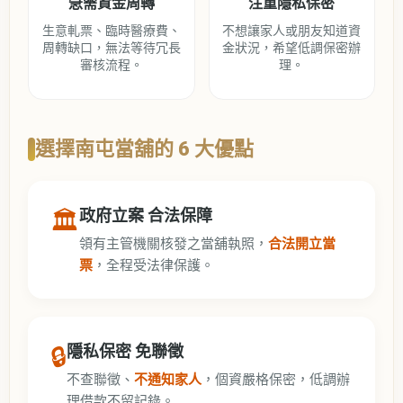
急需資金周轉
注重隱私保密
生意軋票、臨時醫療費、
不想讓家人或朋友知道資
周轉缺口，無法等待冗長
金狀況，希望低調保密辦
審核流程。
理。
選擇南屯當舖的 6 大優點
🏛️
政府立案 合法保障
領有主管機關核發之當舖執照，
合法開立當
票
，全程受法律保護。
🔒
隱私保密 免聯徵
不查聯徵、
不通知家人
，個資嚴格保密，低調辦
理借款不留記錄。