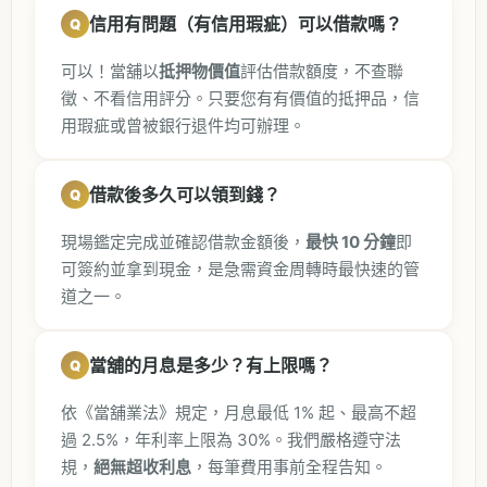
信用有問題（有信用瑕疵）可以借款嗎？
可以！當舖以
抵押物價值
評估借款額度，不查聯
徵、不看信用評分。只要您有有價值的抵押品，信
用瑕疵或曾被銀行退件均可辦理。
借款後多久可以領到錢？
現場鑑定完成並確認借款金額後，
最快 10 分鐘
即
可簽約並拿到現金，是急需資金周轉時最快速的管
道之一。
當舖的月息是多少？有上限嗎？
依《當舖業法》規定，月息最低 1% 起、最高不超
過 2.5%，年利率上限為 30%。我們嚴格遵守法
規，
絕無超收利息
，每筆費用事前全程告知。