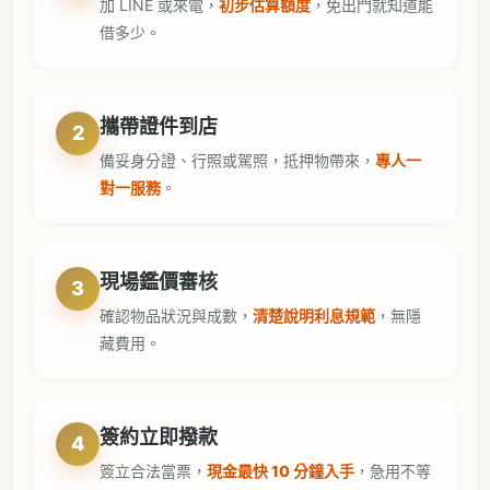
加 LINE 或來電，
初步估算額度
，免出門就知道能
借多少。
攜帶證件到店
2
備妥身分證、行照或駕照，抵押物帶來，
專人一
對一服務
。
現場鑑價審核
3
確認物品狀況與成數，
清楚說明利息規範
，無隱
藏費用。
簽約立即撥款
4
簽立合法當票，
現金最快 10 分鐘入手
，急用不等