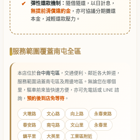
彈性還款機制：
隨借隨還，以日計息，
無提前清償違約金
，亦可協議分期攤還
本金，減輕還款壓力。
服務範圍覆蓋南屯全區
本店位於
台中南屯區
，交通便利、鄰近各大幹道，
服務範圍涵蓋南屯區及周邊地區。無論您在哪個
里，驅車前來皆快速方便，亦可先電話或 LINE 諮
詢，
預約後到店免等待
。
大墩路
文心路
向上路
永春東路
春安路
南屯路
文山里
永春里
鎮平里
大英里
工業區附近