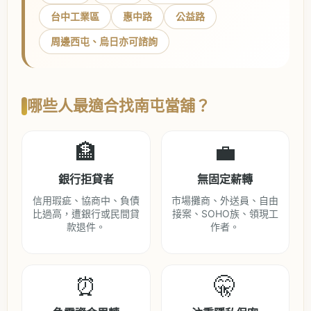
台中工業區
惠中路
公益路
周邊西屯、烏日亦可諮詢
哪些人最適合找南屯當舖？
🏦
💼
銀行拒貸者
無固定薪轉
信用瑕疵、協商中、負債
市場攤商、外送員、自由
比過高，遭銀行或民間貸
接案、SOHO族、領現工
款退件。
作者。
⏰
🤫