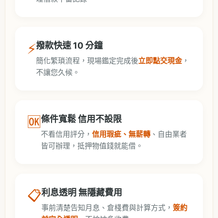
⚡
撥款快速 10 分鐘
簡化繁瑣流程，現場鑑定完成後
立即點交現金
，
不讓您久候。
🆗
條件寬鬆 信用不設限
不看信用評分，
信用瑕疵、無薪轉
、自由業者
皆可辦理，抵押物值錢就能借。
📋
利息透明 無隱藏費用
事前清楚告知月息、倉棧費與計算方式，
簽約