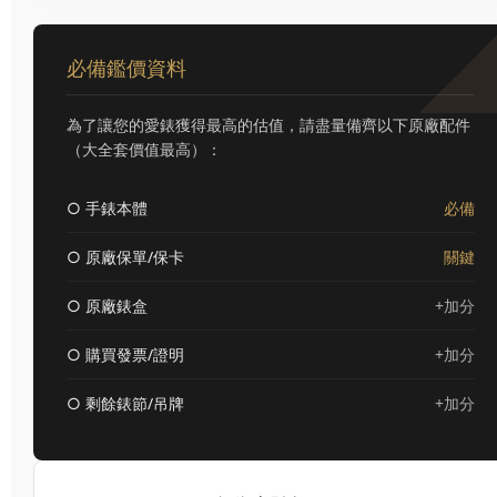
必備鑑價資料
為了讓您的愛錶獲得最高的估值，請盡量備齊以下原廠配件
（大全套價值最高）：
○ 手錶本體
必備
○ 原廠保單/保卡
關鍵
○ 原廠錶盒
+加分
○ 購買發票/證明
+加分
○ 剩餘錶節/吊牌
+加分